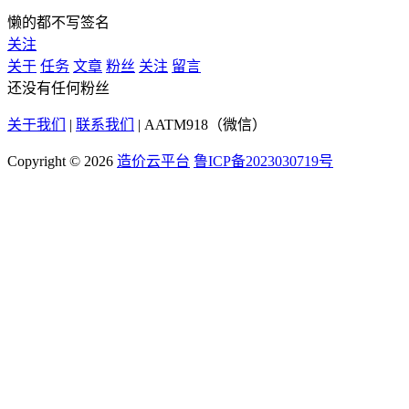
懒的都不写签名
关注
关于
任务
文章
粉丝
关注
留言
还没有任何粉丝
关于我们
|
联系我们
| AATM918（微信）
Copyright © 2026
造价云平台
鲁ICP备2023030719号