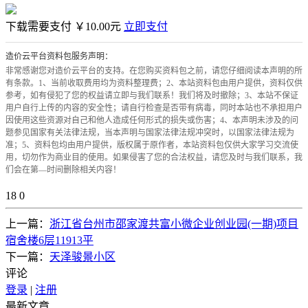
下载需要支付
￥10.00元
立即支付
造价云平台资料包服务声明：
非常感谢您对造价云平台的支持。在您购买资料包之前，请您仔细阅读本声明的所
有条款。1、当前收取费用均为资料整理费；2、本站资料包由用户提供，资料仅供
参考，如有侵犯了您的权益请立即与我们联系！我们将及时撤除；3、本站不保证
用户自行上传的内容的安全性；请自行检查是否带有病毒，同时本站也不承担用户
因使用这些资源对自己和他人造成任何形式的损失或伤害；4、本声明未涉及的问
题参见国家有关法律法规，当本声明与国家法律法规冲突时，以国家法律法规为
准；5、资料包均由用户提供，版权属于原作者，本站资料包仅供大家学习交流使
用，切勿作为商业目的使用。如果侵害了您的合法权益，请您及时与我们联系，我
们会在第—时间删除相关内容！
18
0
上一篇：
浙江省台州市邵家渡共富小微企业创业园(一期)项目
宿舍楼6层11913平
下一篇：
天泽骏景小区
评论
登录
|
注册
最新文章