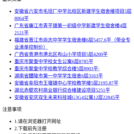
安徽省六安市毛坦厂中学北校区新建学生宿舍楼项目5层
8064平
广东省廉江市青平镇第一初级中学新建学生宿舍楼4层
2121平
福建省晋江市尚志中学学生宿舍楼6层5457.6平（带全专
业清单控制价）
广西省贵港市港北区布山小学项目5层4200平
重庆市聚奎中学校女生公寓6层8785平
重庆市聚奎中学校教学综合楼5层8903平·
湖南省醴陵市第一中学学生宿舍6层3163平
安徽省阜阳市王堰镇中心学校教学楼5层2195.87平
湖北赤壁农村商业银行综合楼建设项目5251平
安徽省安庆双生未来科技城G3G4公寓12层22845平
注意事项
1.请在浏览器打开网址
2.下载前先注册