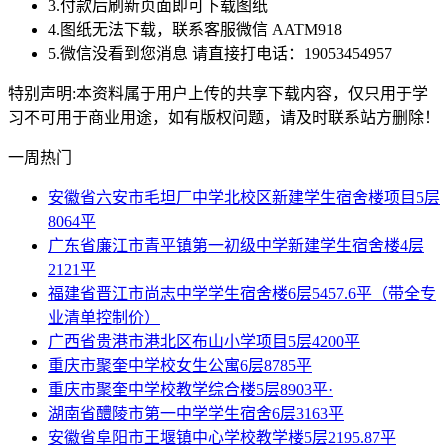
3.付款后刷新页面即可下载图纸
4.图纸无法下载，联系客服微信 AATM918
5.微信没看到您消息 请直接打电话：19053454957
特别声明:本资料属于用户上传的共享下载内容，仅只用于学
习不可用于商业用途，如有版权问题，请及时联系站方删除！
一周热门
安徽省六安市毛坦厂中学北校区新建学生宿舍楼项目5层
8064平
广东省廉江市青平镇第一初级中学新建学生宿舍楼4层
2121平
福建省晋江市尚志中学学生宿舍楼6层5457.6平（带全专
业清单控制价）
广西省贵港市港北区布山小学项目5层4200平
重庆市聚奎中学校女生公寓6层8785平
重庆市聚奎中学校教学综合楼5层8903平·
湖南省醴陵市第一中学学生宿舍6层3163平
安徽省阜阳市王堰镇中心学校教学楼5层2195.87平