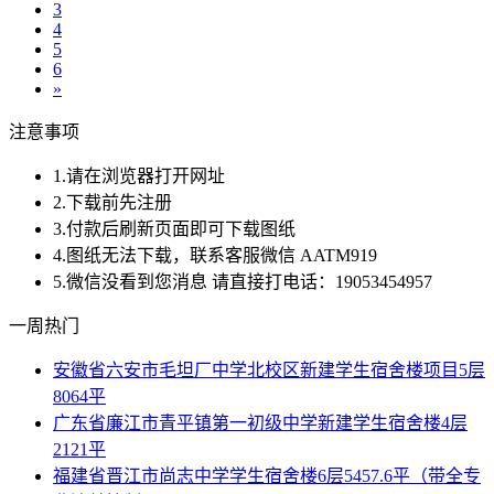
3
4
5
6
»
注意事项
1.请在浏览器打开网址
2.下载前先注册
3.付款后刷新页面即可下载图纸
4.图纸无法下载，联系客服微信 AATM919
5.微信没看到您消息 请直接打电话：19053454957
一周热门
安徽省六安市毛坦厂中学北校区新建学生宿舍楼项目5层
8064平
广东省廉江市青平镇第一初级中学新建学生宿舍楼4层
2121平
福建省晋江市尚志中学学生宿舍楼6层5457.6平（带全专